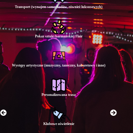
Transport (wynajem samochodów, również luksusowych)
Pokaz sztuki barmańskiej Flair
Występy artystyczne (muzyczny, taneczny, kabaretowy i inne)
Personalizowana trasa
Klubowe oświetlenie