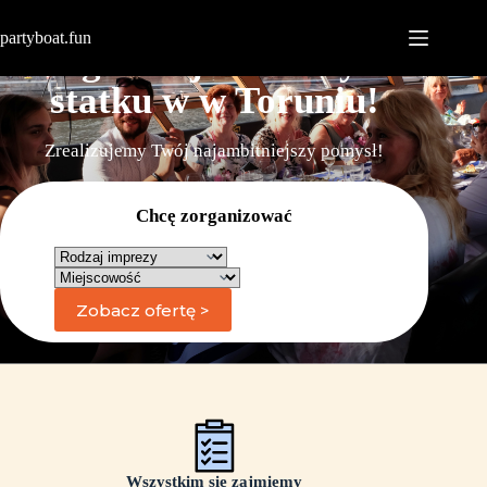
partyboat.fun
Zorganizuj urodziny na
statku w w Toruniu!
Zrealizujemy Twój najambitniejszy pomysł!
Chcę zorganizować
Wszystkim się zajmiemy