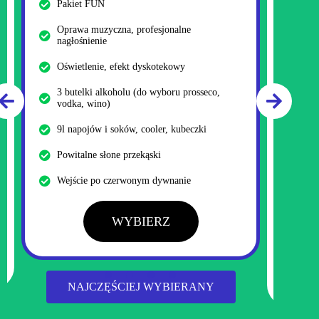
PAK
Pakiet FUN
Doda
Oprawa muzyczna, profesjonalne
drin
nagłośnienie
Doda
Oświetlenie, efekt dyskotekowy
Prof
3 butelki alkoholu (do wyboru prosseco,
vodka, wino)
Opra
deko
9l napojów i soków, cooler, kubeczki
Foto
Powitalne słone przekąski
Barm
Wejście po czerwonym dywnanie
WYBIERZ
NAJCZĘŚCIEJ WYBIERANY