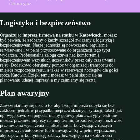
dekoracyjne.
Logistyka i bezpieczeństwo
Organizując
imprezę firmową na statku w Katowicach
, możesz
być pewien, że zadbamy o każdy szczegół związany z logistyką i
bezpieczeństwem. Nasze jednostki są nowoczesne, regularnie
serwisowane i w pełni przystosowane do organizacji tego typu
wydarzeń. Profesjonalna załoga czuwa nad komfortem i
bezpieczeństwem wszystkich uczestników przez cały czas trwania
rejsu. Dodatkowo oferujemy pomoc w organizacji transportu do
miejsca rozpoczęcia rejsu, a także w rezerwacji noclegów dla gości
spoza Katowic. Dzięki temu możesz w pełni skupić się na
planowaniu udanej imprezy, a my zajmiemy się resztą.
Plan awaryjny
Zawsze staramy się dbać o to, aby Twoja impreza odbyła się bez
zakłóceń, jednak w przypadku nieprzewidzianych sytuacji, takich jak
np. wyjątkowo zła pogoda, mamy gotowy plan awaryjny. Jeśli nie
możesz przenieść imprezy na inny termin, to zaoferujemy możliwość
przeniesienia wydarzenia na ulice miasta, korzystając z naszych
imprezowych autobusów lub tramwajów. Są w pełni wyposażone,
aby zapewnić kontynuację zabawy bez względu na okoliczności