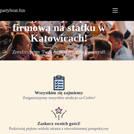
partyboat.fun
Zorganizuj imprezę
firmową na statku w
Katowicach!
Zrealizujemy Twój najambitniejszy pomysł!
Wszystkim się zajmiemy
Zorganizujemy wszystkie atrakcje za Ciebie!
Zaskocz swoich gości!
Podziwiaj piękne widoki miasta z niecodziennej perspektywy