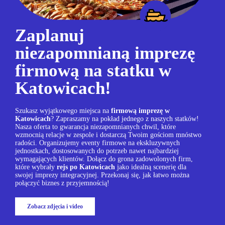
Zaplanuj
niezapomnianą imprezę
firmową na statku w
Katowicach!
Szukasz wyjątkowego miejsca na
firmową imprezę w
Katowicach
? Zapraszamy na pokład jednego z naszych statków!
Nasza oferta to gwarancja niezapomnianych chwil, które
wzmocnią relacje w zespole i dostarczą Twoim gościom mnóstwo
radości. Organizujemy eventy firmowe na ekskluzywnych
jednostkach, dostosowanych do potrzeb nawet najbardziej
wymagających klientów. Dołącz do grona zadowolonych firm,
które wybrały
rejs po
Katowicach
jako idealną scenerię dla
swojej imprezy integracyjnej. Przekonaj się, jak łatwo można
połączyć biznes z przyjemnością!
Zobacz zdjęcia i video