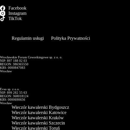
Facebook
Instagram
TikTok
Regulamin usługi
Polityka Prywatności
Wrocławskie Forum Coworkingowe sp. z o. o.
NIP: 897 188 02 03
REGON: 386365550
KRS: 0000847083
Wrocław
Evso sp. z o.o.
NIP: 899 282 55 63
REGON: 368018124
KRS: 0000690656
Wrocław
Wieczór kawalerski Bydgoszcz
Wieczór kawalerski Katowice
Wieczór kawalerski Kraków
Wieczór kawalerski Szczecin
Wieczór kawalerski Toruń