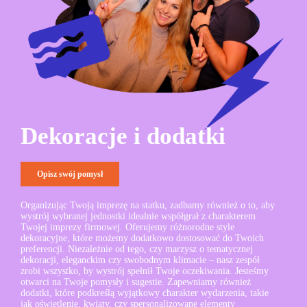
Dekoracje i dodatki
Opisz swój pomysł
Organizując Twoją imprezę na statku, zadbamy również o to, aby
wystrój wybranej jednostki idealnie współgrał z charakterem
Twojej imprezy firmowej. Oferujemy różnorodne style
dekoracyjne, które możemy dodatkowo dostosować do Twoich
preferencji. Niezależnie od tego, czy marzysz o tematycznej
dekoracji, eleganckim czy swobodnym klimacie – nasz zespół
zrobi wszystko, by wystrój spełnił Twoje oczekiwania. Jesteśmy
otwarci na Twoje pomysły i sugestie. Zapewniamy również
dodatki, które podkreślą wyjątkowy charakter wydarzenia, takie
jak oświetlenie, kwiaty, czy spersonalizowane elementy