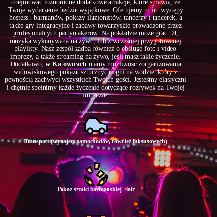
obejmować różnorodne dodatkowe atrakcje, które sprawią, że
Twoje wydarzenie będzie wyjątkowe. Oferujemy m.in. występy
hostess i barmanów, pokazy iluzjonistów, tancerzy i tancerek, a
także gry integracyjne i zabawy towarzyskie prowadzone przez
profesjonalnych partymakerów. Na pokładzie może grać DJ,
muzyka wykonywana na żywo, lub z wcześniej przygotowanej
playlisty. Nasz zespół zadba również o obsługę foto i video
imprezy, a także streaming na żywo, jeśli masz takie życzenie.
Dodatkowo,
w Katowicach
mamy możliwość zorganizowania
widowiskowego pokazu sztucznych ogni na wodzie, który z
pewnością zachwyci wszystkich Twoich gości. Jesteśmy elastyczni
i chętnie spełnimy każde życzenie dotyczące rozrywek na Twojej
imprezie.
Transport (wynajem samochodów, również luksusowych)
Pokaz sztuki barmańskiej Flair