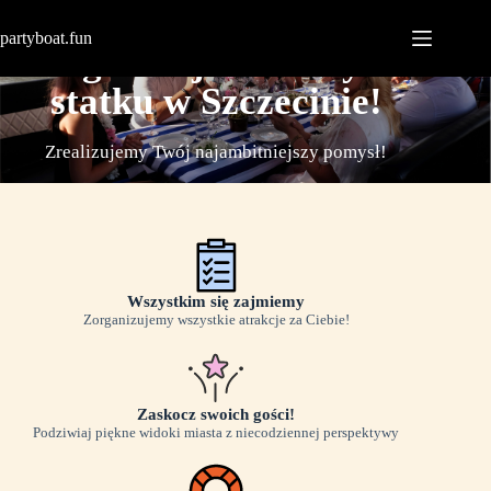
partyboat.fun
Zorganizuj urodziny na
statku w Szczecinie!
Zrealizujemy Twój najambitniejszy pomysł!
Wszystkim się zajmiemy
Zorganizujemy wszystkie atrakcje za Ciebie!
Zaskocz swoich gości!
Podziwiaj piękne widoki miasta z niecodziennej perspektywy