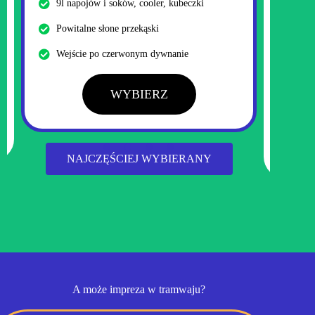
9l napojów i soków, cooler, kubeczki
Foto
Powitalne słone przekąski
Barm
Wejście po czerwonym dywnanie
WYBIERZ
NAJCZĘŚCIEJ WYBIERANY
A może impreza w tramwaju?