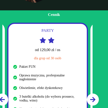
Cennik
PARTY
od 129,00 zł / os
dla grup od 30 osób
PAK
Pakiet FUN
Doda
Oprawa muzyczna, profesjonalne
drin
nagłośnienie
Doda
Oświetlenie, efekt dyskotekowy
Prof
3 butelki alkoholu (do wyboru prosseco,
vodka, wino)
Opra
deko