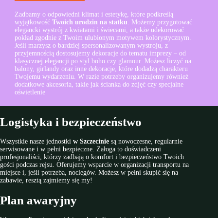
Zadbamy o odpowiedni klimat i estetykę, które podkreślą
wyjątkowość
Twoich urodzin na statku
. Możemy przygotować
elegancki wystrój z kwiatami i świecami, a także udekorować
pokład zgodnie z Twoim ulubionym motywem kolorystycznym.
Jeśli marzysz o bardziej spersonalizowanym wystroju, z
przyjemnością dostosujemy dekoracje do tematu imprezy – od
klasycznej elegancji po styl boho czy glamour. Możesz liczyć na
balony, girlandy oraz inne dekoracje, które dodadzą charakteru
Twojemu wydarzeniu. W razie potrzeby organizujemy również
dodatkowe akcesoria, takie jak ścianka do zdjęć czy specjalne
oświetlenie
Logistyka i bezpieczeństwo
Wszystkie nasze jednostki
w
Szczecinie
są nowoczesne, regularnie
serwisowane i w pełni bezpieczne. Załoga to doświadczeni
profesjonaliści, którzy zadbają o komfort i bezpieczeństwo Twoich
gości podczas rejsu. Oferujemy wsparcie w organizacji transportu na
miejsce i, jeśli potrzeba, noclegów. Możesz w pełni skupić się na
zabawie, resztą zajmiemy się my!
Plan awaryjny