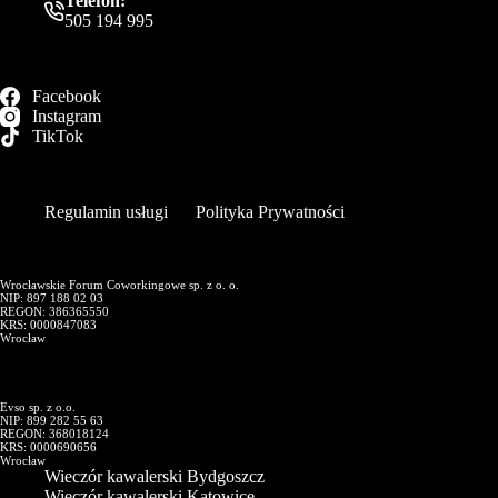
Telefon:
505 194 995
Facebook
Instagram
TikTok
Regulamin usługi
Polityka Prywatności
Wrocławskie Forum Coworkingowe sp. z o. o.
NIP: 897 188 02 03
REGON: 386365550
KRS: 0000847083
Wrocław
Evso sp. z o.o.
NIP: 899 282 55 63
REGON: 368018124
KRS: 0000690656
Wrocław
Wieczór kawalerski Bydgoszcz
Wieczór kawalerski Katowice