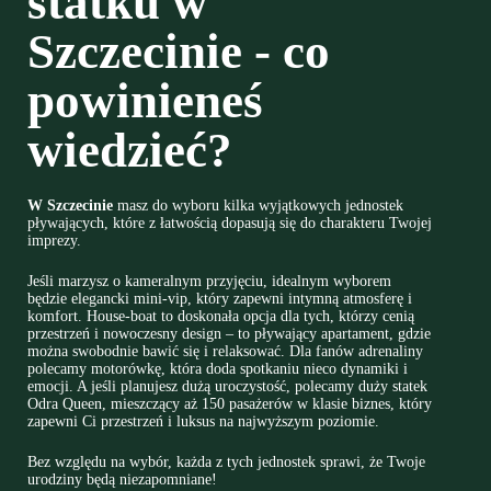
statku w
Szczecinie - co
powinieneś
wiedzieć?
W Szczecinie
masz do wyboru kilka wyjątkowych jednostek
pływających, które z łatwością dopasują się do charakteru Twojej
imprezy.
Jeśli marzysz o kameralnym przyjęciu, idealnym wyborem
będzie elegancki mini-vip, który zapewni intymną atmosferę i
komfort. House-boat to doskonała opcja dla tych, którzy cenią
przestrzeń i nowoczesny design – to pływający apartament, gdzie
można swobodnie bawić się i relaksować. Dla fanów adrenaliny
polecamy motorówkę, która doda spotkaniu nieco dynamiki i
emocji. A jeśli planujesz dużą uroczystość, polecamy duży statek
Odra Queen, mieszczący aż 150 pasażerów w klasie biznes, który
zapewni Ci przestrzeń i luksus na najwyższym poziomie.
Bez względu na wybór, każda z tych jednostek sprawi, że Twoje
urodziny będą niezapomniane!