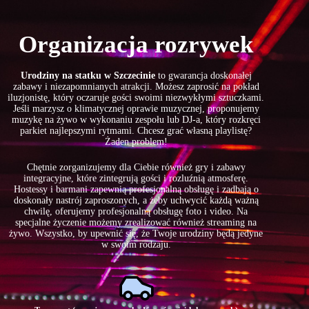
Organizacja rozrywek
Urodziny na statku w Szczecinie
to gwarancja doskonałej
zabawy i niezapomnianych atrakcji. Możesz zaprosić na pokład
iluzjonistę, który oczaruje gości swoimi niezwykłymi sztuczkami.
Jeśli marzysz o klimatycznej oprawie muzycznej, proponujemy
muzykę na żywo w wykonaniu zespołu lub DJ-a, który rozkręci
parkiet najlepszymi rytmami. Chcesz grać własną playlistę?
Żaden problem!
Chętnie zorganizujemy dla Ciebie również gry i zabawy
integracyjne, które zintegrują gości i rozluźnią atmosferę.
Hostessy i barmani zapewnią profesjonalną obsługę i zadbają o
doskonały nastrój zaproszonych, a żeby uchwycić każdą ważną
chwilę, oferujemy profesjonalną obsługę foto i video. Na
specjalne życzenie możemy zrealizować również streaming na
żywo. Wszystko, by upewnić się, że Twoje urodziny będą jedyne
w swoim rodzaju.