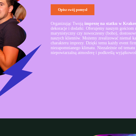
Opisz swój pomysł
Organizując Twoją
imprezę na statku w Krako
dekoracje i dodatki. Oferujemy naszym gościom r
marynistyczny czy nowoczesny (boho), dostoso
naszych klientów. Możemy zrealizować niemal każ
charakteru imprezy. Dzięki temu każdy event fi
niezapomnianego klimatu. Niezależnie od tematu
niepowtarzalną atmosferę i podkreślą wyjątkowo