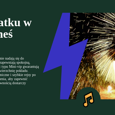
atku w
neś
nie nadają się do
 zapewniają spokojną,
ki typu Mini-vip gwarantują
wierzchnię pokładu.
iczne i szybkie rejsy po
enia, aby zapewnić
ewnością dostarczy