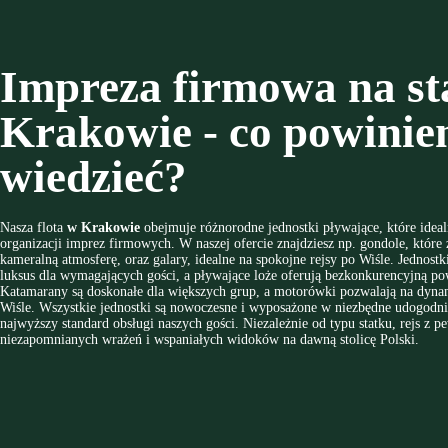
Impreza firmowa na st
Krakowie - co powinie
wiedzieć?
Nasza flota
w Krakowie
obejmuje różnorodne jednostki pływające, które ideal
organizacji imprez firmowych. W naszej ofercie znajdziesz np. gondole, które
kameralną atmosferę, oraz galary, idealne na spokojne rejsy po Wiśle. Jednost
luksus dla wymagających gości, a pływające loże oferują bezkonkurencyjną po
Katamarany są doskonałe dla większych grup, a motorówki pozwalają na dynam
Wiśle. Wszystkie jednostki są nowoczesne i wyposażone w niezbędne udogodni
najwyższy standard obsługi naszych gości. Niezależnie od typu statku, rejs z p
niezapomnianych wrażeń i wspaniałych widoków na dawną stolicę Polski.