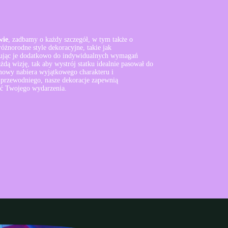
wie
, zadbamy o każdy szczegół, w tym także o
óżnorodne style dekoracyjne, takie jak
wując je dodatkowo do indywidualnych wymagań
dą wizję, tak aby wystrój statku idealnie pasował do
rmowy nabiera wyjątkowego charakteru i
 przewodniego, nasze dekoracje zapewnią
ść Twojego wydarzenia.