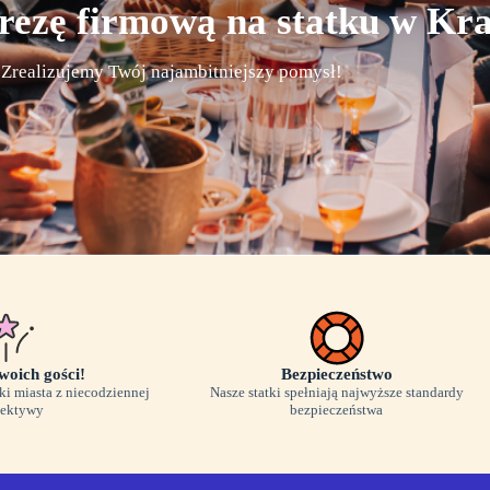
rezę firmową na statku w Kr
Zrealizujemy Twój najambitniejszy pomysł!
woich gości!
Bezpieczeństwo
i miasta z niecodziennej
Nasze statki spełniają najwyższe standardy
pektywy
bezpieczeństwa