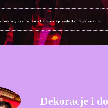
a postaramy się zrobić wszystko by rejs odpowiadał Twoim preferencjom.
Dekoracje i d