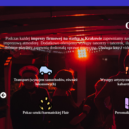
Podczas każdej
imprezy firmowej na statku w Krakowie
zapewniamy nasz
imprezową atmosferę. Dodatkowo oferujemy występy tancerzy i tancerek, ilu
dobrane playlisty zapewnią doskonałą oprawę muzyczną. Obsługa foto i vid
Transport (wynajem samochodów, również
Występy artystyczn
luksusowych)
kabaret
Pokaz sztuki barmańskiej Flair
Personal