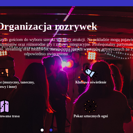
Organizacja rozrywek
ym gościom do wyboru szeroki wachlarz atrakcji. Na pokładzie mogą pojawić s
zjonistów oraz różnorodne gry i zabawy integracyjne. Profesjonalny partymake
eo, streaming oraz możliwość zamówienia innych występów artystycznych na ży
odpowiednio uwieczniona.
e (muzyczny, taneczny,
Klubowe oświetlenie
owy i inne)
izowana trasa
Pokaz sztucznych ogni