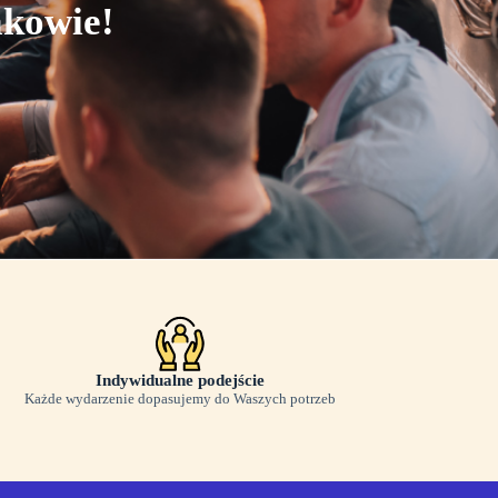
akowie!
Indywidualne podejście
Każde wydarzenie dopasujemy do Waszych potrzeb